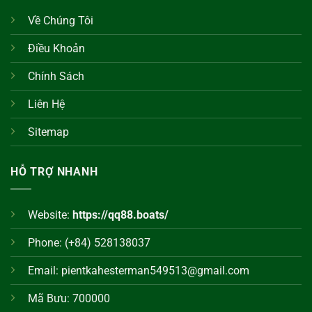
Về Chúng Tôi
Điều Khoản
Chính Sách
Liên Hệ
Sitemap
HỖ TRỢ NHANH
Website:
https://qq88.boats/
Phone: (+84) 528138037
Email:
pientkahesterman549513@gmail.com
Mã Bưu: 700000