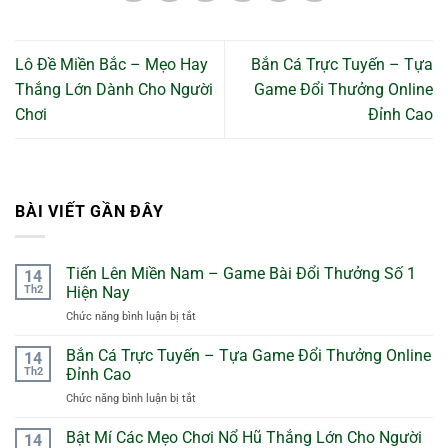
Lô Đề Miền Bắc – Mẹo Hay
Bắn Cá Trực Tuyến – Tựa
Thắng Lớn Dành Cho Người
Game Đổi Thưởng Online
Chơi
Đỉnh Cao
BÀI VIẾT GẦN ĐÂY
Tiến Lên Miền Nam – Game Bài Đổi Thưởng Số 1
14
Th2
Hiện Nay
ở
Chức năng bình luận bị tắt
Tiến
Lên
Bắn Cá Trực Tuyến – Tựa Game Đổi Thưởng Online
14
Miền
Th2
Đỉnh Cao
Nam
ở
Chức năng bình luận bị tắt
–
Bắn
Game
Cá
Bật Mí Các Mẹo Chơi Nổ Hũ Thắng Lớn Cho Người
Bài
14