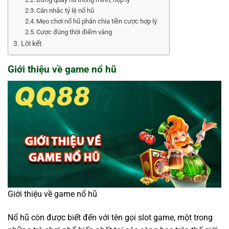
Cân nhắc tỷ lệ nổ hũ
Mẹo chơi nổ hũ phân chia tiền cược hợp lý
Cược đúng thời điểm vàng
Lời kết
Giới thiệu về game nổ hũ
Giới thiệu về game nổ hũ
Nổ hũ còn được biết đến với tên gọi slot game, một trong