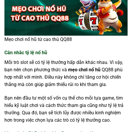
Mẹo chơi nổ hũ từ cao thủ QQ88
Cân nhắc tỷ lệ nổ hũ
Mỗi trò slot sẽ có tỷ lệ thưởng hấp dẫn khác nhau. Vì vậy,
bạn nên chọn phương thức và
mẹo chơi nổ hũ
QQ88 phù
hợp nhất với mình. Điều này không chỉ tăng cơ hội chiến
thắng mà còn giúp giảm thiểu rủi ro khi tham gia.
Bạn nên đầu tư một số vốn cụ thể cho mỗi tựa game, tìm
hiểu kỹ luật chơi và cách thức tham gia cũng như tỷ lệ trả
thưởng. Qua đó, bạn sẽ tích lũy được nhiều kinh nghiệm
hơn trong việc chọn lựa các trò có tỷ lệ thưởng cao.