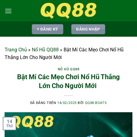
Chuyển
đến
nội
dung
+ ĐĂNG KÝ
ĐĂNG NHẬP
Trang Chủ
»
Nổ Hũ QQ88
»
Bật Mí Các Mẹo Chơi Nổ Hũ
Thắng Lớn Cho Người Mới
NỔ HŨ QQ88
Bật Mí Các Mẹo Chơi Nổ Hũ Thắng
Lớn Cho Người Mới
ĐÃ ĐĂNG TRÊN
14/02/2025
BỞI
QQ88.BOATS
14
Th2